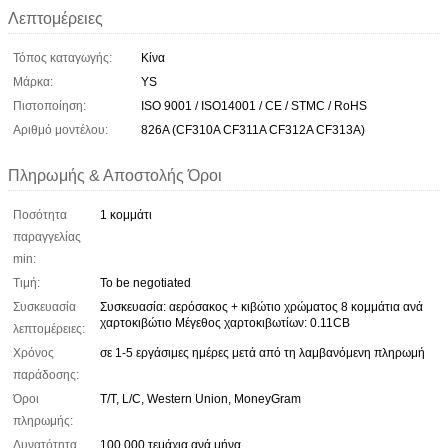
Λεπτομέρειες
Τόπος καταγωγής:
Κίνα
Μάρκα:
YS
Πιστοποίηση:
ISO 9001 / ISO14001 / CE / STMC / RoHS
Αριθμό μοντέλου:
826A (CF310A CF311A CF312A CF313A)
Πληρωμής & Αποστολής Όροι
Ποσότητα
1 κομμάτι
παραγγελίας
min:
Τιμή:
To be negotiated
Συσκευασία
Συσκευασία: αερόσακος + κιβώτιο χρώματος 8 κομμάτια ανά
χαρτοκιβώτιο Μέγεθος χαρτοκιβωτίων: 0.11CB
λεπτομέρειες:
Χρόνος
σε 1-5 εργάσιμες ημέρες μετά από τη λαμβανόμενη πληρωμή
παράδοσης:
Όροι
T/T, L/C, Western Union, MoneyGram
πληρωμής:
Δυνατότητα
100.000 τεμάχια ανά μήνα