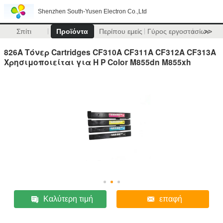
Shenzhen South-Yusen Electron Co.,Ltd
Σπίτι
Προϊόντα
Περίπου εμείς
Γύρος εργοστασίων
>>
826A Τόνερ Cartridges CF310A CF311A CF312A CF313A
Χρησιμοποιείται για H P Color M855dn M855xh
Καλύτερη τιμή
επαφή