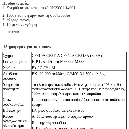
Προδιαγραφές:
1: Εγκρίθηκε πιστοποιητικό ISO9001:14001
2: 100% δοκιμή πριν από τη συσκευασία
3: πλήρης σκόνη
4: 18 μηνών εγγύηση
5: με τσιπ
Πληροφορίες για το προϊόν:
Σχήμα
CF310A CF311A CF312A CF313A (826A)
Για χρήση στο
H P LaserJet Pro M855dn M855xh
Χρώμα
Bk / C / Y / M
Απόδοση
BK: 29.000 σελίδες, C/M/Y: 31.500 σελίδες
σελίδας
Υπηρεσία
Τα ελαττωματικά αγαθά είναι λιγότερα από 1% και θα
ποιότητας
αντικατασταθούν δωρεάν 1: 1 στην επόμενη παραγγελία,
100% δοκιμασμένα πριν από την παράδοση.
Στυλ
Προσαρμοσμένη συσκευασία / Συσκευασία σε ουδέτερο
συσκευασίας
χρώμα
Ειδικότητα
Πλήρως συμβατό με εκτυπωτές
Κύριο
Α. Ίδια ποιότητα με το αρχικό προϊόν
ανταγωνιστικό
Β. Γρήγορη παράδοση
πλεονέκτημα
Γ. Εισαγόμενες σκόνες και τσιπς τόνου