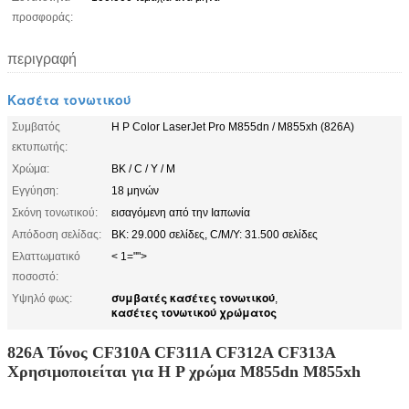
προσφοράς:
περιγραφή
Κασέτα τονωτικού
Συμβατός
H P Color LaserJet Pro M855dn / M855xh (826A)
εκτυπωτής:
Χρώμα:
BK / C / Y / M
Εγγύηση:
18 μηνών
Σκόνη τονωτικού:
εισαγόμενη από την Ιαπωνία
Απόδοση σελίδας:
BK: 29.000 σελίδες, C/M/Y: 31.500 σελίδες
Ελαττωματικό
< 1="">
ποσοστό:
συμβατές κασέτες τονωτικού
Υψηλό φως:
,
κασέτες τονωτικού χρώματος
826A Τόνος CF310A CF311A CF312A CF313A
Χρησιμοποιείται για H P χρώμα M855dn M855xh