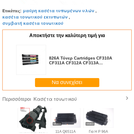
μαύρη κασέτα τυπωμένων υλών
Ετικέττες:
,
κασέτα τονωτικού εκτυπωτών
,
συμβατή κασέτα τονωτικού
Αποκτήστε την καλύτερη τιμή για
826A Τόνερ Cartridges CF310A
CF311A CF312A CF313A
Χρησιμοποιείται για H P Color
M855dn M855xh
Να συνεχίσει
Κασέτα τονωτικού
Περισσότεροι
ό CF218A
Τονωτικό CF233A
11A Q6511A
Για H P 96A
W9014MC 