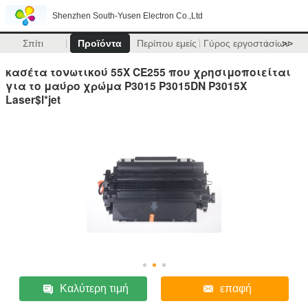
Shenzhen South-Yusen Electron Co.,Ltd
Σπίτι
Προϊόντα
Περίπου εμείς
Γύρος εργοστασίων
>>
κασέτα τονωτικού 55X CE255 που χρησιμοποιείται
για το μαύρο χρώμα P3015 P3015DN P3015X
Laser$l*jet
Καλύτερη τιμή
επαφή