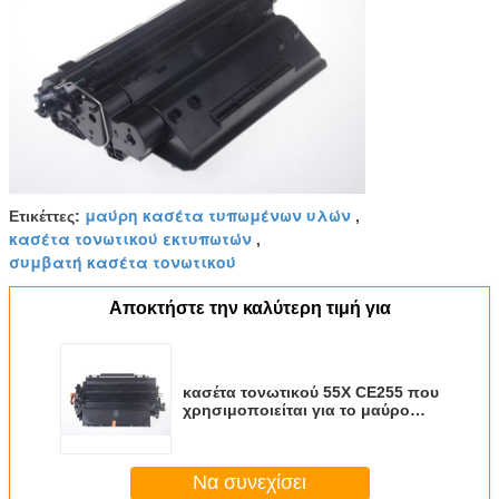
μαύρη κασέτα τυπωμένων υλών
Ετικέττες:
,
κασέτα τονωτικού εκτυπωτών
,
συμβατή κασέτα τονωτικού
Αποκτήστε την καλύτερη τιμή για
κασέτα τονωτικού 55X CE255 που
χρησιμοποιείται για το μαύρο
χρώμα P3015 P3015DN P3015X
Laser$l*jet
Να συνεχίσει