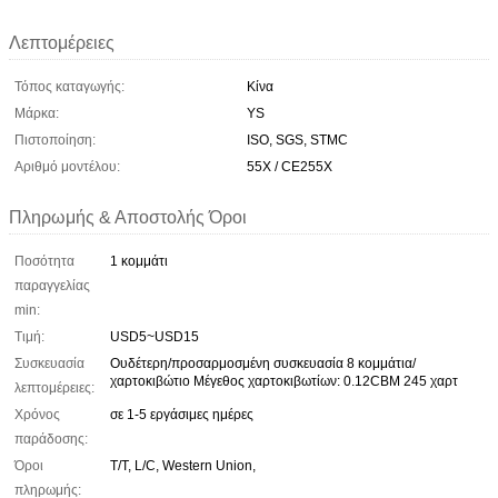
Λεπτομέρειες
Τόπος καταγωγής:
Κίνα
Μάρκα:
YS
Πιστοποίηση:
ISO, SGS, STMC
Αριθμό μοντέλου:
55X / CE255X
Πληρωμής & Αποστολής Όροι
Ποσότητα
1 κομμάτι
παραγγελίας
min:
Τιμή:
USD5~USD15
Συσκευασία
Ουδέτερη/προσαρμοσμένη συσκευασία 8 κομμάτια/
χαρτοκιβώτιο Μέγεθος χαρτοκιβωτίων: 0.12CBM 245 χαρτ
λεπτομέρειες:
Χρόνος
σε 1-5 εργάσιμες ημέρες
παράδοσης:
Όροι
T/T, L/C, Western Union,
πληρωμής: