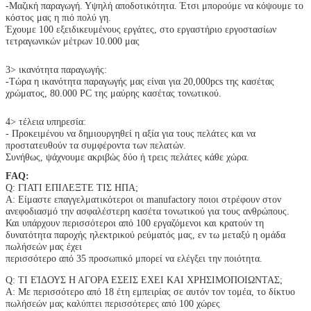
-Μαζική παραγωγή. Υψηλή αποδοτικότητα. Έτσι μπορούμε να κόψουμε το
κόστος μας η πιό πολύ γη.
Έχουμε 100 εξειδικευμένους εργάτες, στο εργαστήριο εργοστασίων
τετραγωνικών μέτρων 10.000 μας
3> ικανότητα παραγωγής:
-Τώρα η ικανότητα παραγωγής μας είναι για 20,000pcs της κασέτας
χρώματος, 80.000 PC της μαύρης κασέτας τονωτικού.
4> τέλεια υπηρεσία:
- Προκειμένου να δημιουργηθεί η αξία για τους πελάτες και να
προστατευθούν τα συμφέροντα των πελατών.
Συνήθως, ψάχνουμε ακριβώς δύο ή τρεις πελάτες κάθε χώρα.
FAQ:
Q: ΓΙΑΤΙ ΕΠΙΛΕΞΤΕ ΤΙΣ ΗΠΑ;
Α: Είμαστε επαγγελματικότεροι οι manufactory ποιοι στρέφουν στον
ανεφοδιασμό την ασφαλέστερη κασέτα τονωτικού για τους ανθρώπους.
Και υπάρχουν περισσότεροι από 100 εργαζόμενοι και κρατούν τη
δυνατότητα παροχής ηλεκτρικού ρεύματός μας, εν τω μεταξύ η ομάδα
πωλήσεών μας έχει
περισσότερο από 35 προσωπικό μπορεί να ελέγξει την ποιότητα.
Q: ΤΙ ΕΊΔΟΥΣ Η ΑΓΟΡΑ ΕΣΕΙΣ ΕΧΕΙ ΚΑΙ ΧΡΗΣΙΜΟΠΟΙΩΝΤΑΣ;
Α: Με περισσότερο από 18 έτη εμπειρίας σε αυτόν τον τομέα, το δίκτυο
πωλήσεών μας καλύπτει περισσότερες από 100 χώρες