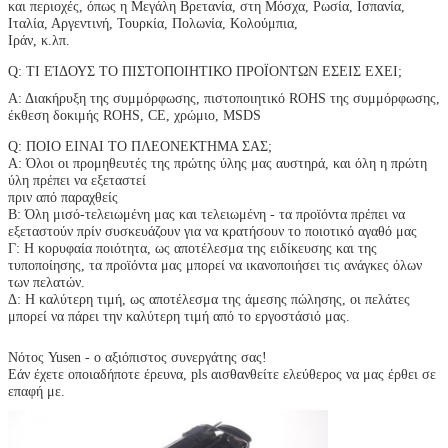
και περιοχές, όπως η Μεγάλη Βρετανία, στη Μόσχα, Ρωσία, Ισπανία,
Ιταλία, Αργεντινή, Τουρκία, Πολωνία, Κολούμπια,
Ιράν, κ.λπ.
Q: ΤΙ ΕΊΔΟΥΣ ΤΟ ΠΙΣΤΟΠΟΙΗΤΙΚΟ ΠΡΟΪΟΝΤΩΝ ΕΣΕΙΣ ΕΧΕΙ;
Α: Διακήρυξη της συμμόρφωσης, πιστοποιητικό ROHS της συμμόρφωσης,
έκθεση δοκιμής ROHS, CE, χρώμιο, MSDS
Q: ΠΟΙΟ ΕΙΝΑΙ ΤΟ ΠΛΕΟΝΕΚΤΗΜΑ ΣΑΣ;
Α: Όλοι οι προμηθευτές της πρώτης ύλης μας αυστηρά, και όλη η πρώτη
ύλη πρέπει να εξεταστεί
πριν από παραχθείς
Β: Όλη μισό-τελειωμένη μας και τελειωμένη - τα προϊόντα πρέπει να
εξεταστούν πρίν συσκευάζουν για να κρατήσουν το ποιοτικό αγαθό μας
Γ: Η κορυφαία ποιότητα, ως αποτέλεσμα της ειδίκευσης και της
τυποποίησης, τα προϊόντα μας μπορεί να ικανοποιήσει τις ανάγκες όλων
των πελατών.
Δ: Η καλύτερη τιμή, ως αποτέλεσμα της άμεσης πώλησης, οι πελάτες
μπορεί να πάρει την καλύτερη τιμή από το εργοστάσιό μας.
Νότος Yusen - ο αξιόπιστος συνεργάτης σας!
Εάν έχετε οποιαδήποτε έρευνα, pls αισθανθείτε ελεύθερος να μας έρθει σε
επαφή με.