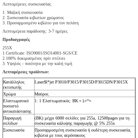
Λεπτομέρειες συσκευασίας:
1. Μαζική συσκευασία
2. Συσκευασία κιβωτίων χρώματος
3. Προσαρμοσμένο κιβώτιο για τον πελάτη
Λεπτομέρεια παράδοσης: 3-7 ημέρες
Προδιαγραφές
255X
1.Certificate: ISO9001/ISO14001-SGS/CE
2.100% δοκιμασμένος πρίν στέλνει
3. Υψηλός - ποιότητα με την καλή τιμή
Λεπτομέρειες προϊόντων:
Κατάλληλος
Laser$l*jet P3010/P3015/P3015D/P3015DN/P3015X
εκτυπωτής
Χρώμα
Μαύρος
Ελαττωματικό
1: 1 Ελαττωματικός: BK
< 1="">
ποσοστό
αντικατάστασης
Παραγωγή
(BK) μέχρι 6000 σελίδες για 255a, 12500pages για τη
σελίδων
συσκευασία κάλυψης παραγωγής @ 5% 255x
Συσκευασία
Προσαρμοσμένη συσκευασία ή ουδέτερη συσκευασία,
κιβώτια με τους αερόσακους