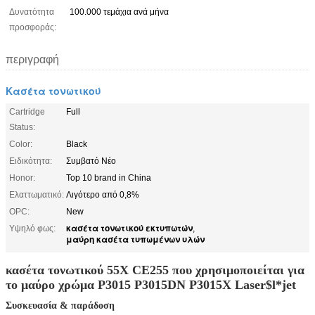
Δυνατότητα
100.000 τεμάχια ανά μήνα
προσφοράς:
περιγραφή
Κασέτα τονωτικού
Cartridge
Full
Status:
Color:
Black
Ειδικότητα:
Συμβατό Νέο
Honor:
Top 10 brand in China
Ελαττωματικό:
Λιγότερο από 0,8%
OPC:
New
κασέτα τονωτικού εκτυπωτών
Υψηλό φως:
,
μαύρη κασέτα τυπωμένων υλών
κασέτα τονωτικού 55X CE255 που χρησιμοποιείται για
το μαύρο χρώμα P3015 P3015DN P3015X Laser$l*jet
Συσκευασία & παράδοση