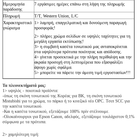
Ημερομηνία
7 εργάσιμες ημέρες επάνω στη λήψη της πληρωμής
παράδοσης
Πληρωμή
T/T, Western Union, L/C
Χαρακτηριστικό
1> λαμπρή, επαγγελματική και δονούμενη παραγωγή
γνώρισμα
προσφοράς!
2> πλήρες χρώμα σελίδων σε υψηλές ταχύτητες για τη
μεγάλη εργασία εκτύπωσης!
3> η συμβατή κασέτα τονωτικού μας ανταποκρίνεται
στα υψηλότερα πρότυπα ποιότητας και απόδοσης.
4> γίνεται προσεκτικά με την πλήρη περίθαλψη και την
ακραία προσοχή στη λεπτομέρεια που εξασφαλίζει
άψογο χωρίς σφάλμα.
5> μπορείτε να πάρετε την άμεση τιμή εργοστασίων!!!
Τα πλεονεκτήματά μας:
1> υψηλός - ποιοτικά προϊόντα:
-όπως τη σκόνη τονωτικού της Κορέας για BK, τη σκόνη τονωτικού
Mistubishi για το χρώμα, το πάρκο ή το κινεζικό νέο OPC. Τσιπ SCC για
την κασέτα τονωτικού.
-Και η κασέτα τονωτικού, εξετάζουμε 100% πρίν στέλνουμε.
-Ολοκαίνουργιοι για Epson Canon, αδελφός, εξετάζουμε τουλάχιστον 0,1%
σύμφωνα με τα πρότυπα.
2> χαμηλότερη τιμή: