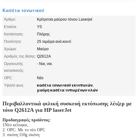
Κασέτα τονωτικού
Άρθρο:
Κρίτριτσα μαύρου τόνου Laserjet
Ετικέτα:
YS
Κατάσταση:
Πλήρης
Ποσότητα:
25 τεμάχια ανά κουτί
Χρώμα:
Μαύρο
Αριθμός της θέσης:
Q2612A
Οργανωτής
- Ναι, ναι.
κατασκευής:
OPC:
Νέο
κασέτα τονωτικού εκτυπωτών
Υψηλό φως:
,
μαύρη κασέτα τυπωμένων υλών
Περιβαλλοντικά φιλική συσκευή εκτύπωσης λέιζερ με
τόνο Q2612A για HP laserJet
Προδιαγραφές προϊόντος:
1Νέο κέλυφος.
2: OPC: Με το νέο OPC
3: σκόνη:110g σκόνη