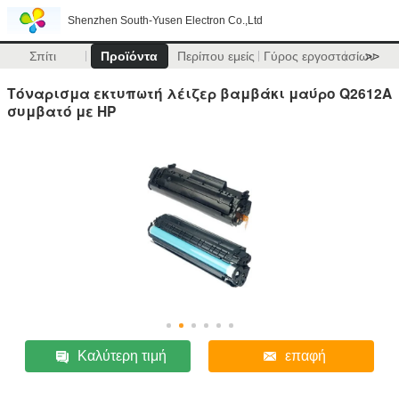
Shenzhen South-Yusen Electron Co.,Ltd
Σπίτι
Προϊόντα
Περίπου εμείς
Γύρος εργοστασίων
>>
Τόναρισμα εκτυπωτή λέιζερ βαμβάκι μαύρο Q2612A
συμβατό με HP
Καλύτερη τιμή
επαφή