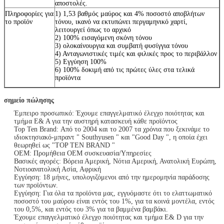
αποστολές.
Πληροφορίες για
1) 1,53 βαθμός μαύρος και 4% ποσοστό αποβλήτων
το προϊόν
τόνου, ικανό να εκτυπώνει περγαμηνικό χαρτί,
λειτουργεί όπως το αρχικό
2) 100% εισαγόμενη σκόνη τόνου
3) ολοκαίνουργια και συμβατή φυσίγγια τόνου
4) Ανταγωνιστικές τιμές και φιλικές προς το περιβάλλον
5) Εγγύηση 100%
6) 100% δοκιμή από τις πρώτες ύλες στα τελικά
προϊόντα
σημείο πώλησης
Έμπειρο προσωπικό: Έχουμε επαγγελματικό έλεγχο ποιότητας και
τμήμα Ε& Α για την αυστηρή κατασκευή κάθε προϊόντος
Top Ten Brand: Από το 2004 και το 2007 τα χρόνια που ξεκινάμε το
ιδιοκτησιακό-μπραντ " Southyusen " και "Good Day ", η οποία έχει
θεωρηθεί ως "TOP TEN BRAND "
OEM: Προμήθεια OEM συσκευασία/Υπηρεσίες
Βασικές αγορές: Βόρεια Αμερική, Νότια Αμερική, Ανατολική Ευρώπη,
Νοτιοανατολική Ασία, Αφρική
Εγγύηση: 18 μήνες, υπολογιζόμενοι από την ημερομηνία παράδοσης
των προϊόντων.
Εγγύηση: Για όλα τα προϊόντα μας, εγγυόμαστε ότι το ελαττωματικό
ποσοστό του μαύρου είναι εντός του 1%, για τα κοινά μοντέλα, εντός
του 0,5%, και εντός του 3% για τα βαμμένα βαμβάκι.
Έχουμε επαγγελματικό έλεγχο ποιότητας και τμήμα Ε& D για την