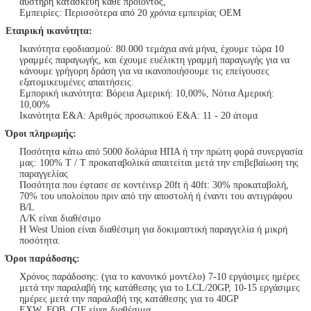
αυστηρή κατασκευή κάθε προϊόντος,
Εμπειρίες: Περισσότερα από 20 χρόνια εμπειρίας OEM
Εταιρική ικανότητα:
Ικανότητα εφοδιασμού: 80.000 τεμάχια ανά μήνα, έχουμε τώρα 10
γραμμές παραγωγής, και έχουμε ευέλικτη γραμμή παραγωγής για να
κάνουμε γρήγορη δράση για να ικανοποιήσουμε τις επείγουσες
εξατομικευμένες απαιτήσεις.
Εμπορική ικανότητα: Βόρεια Αμερική: 10,00%, Νότια Αμερική:
10,00%
Ικανότητα Ε&Α: Αριθμός προσωπικού Ε&Α: 11 - 20 άτομα
Όροι πληρωμής:
Ποσότητα κάτω από 5000 δολάρια ΗΠΑ ή την πρώτη φορά συνεργασία
μας: 100% T / T προκαταβολικά απαιτείται μετά την επιβεβαίωση της
παραγγελίας
Ποσότητα που έφτασε σε κοντέινερ 20ft ή 40ft: 30% προκαταβολή,
70% του υπολοίπου πριν από την αποστολή ή έναντι του αντιγράφου
B/L
Λ/Κ είναι διαθέσιμο
Η West Union είναι διαθέσιμη για δοκιμαστική παραγγελία ή μικρή
ποσότητα.
Όροι παράδοσης:
Χρόνος παράδοσης: (για το κανονικό μοντέλο) 7-10 εργάσιμες ημέρες
μετά την παραλαβή της κατάθεσης για το LCL/20GP, 10-15 εργάσιμες
ημέρες μετά την παραλαβή της κατάθεσης για το 40GP
EXW, FOB, CIF είναι διαθέσιμα