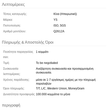
Λεπτομέρειες
Τόπος καταγωγής:
Κίνα (Ηπειρωτική)
Μάρκα:
YS
Πιστοποίηση:
ISO, SGS
Αριθμό μοντέλου:
Q2612A
Πληρωμής & Αποστολής Όροι
Ποσότητα παραγγελίας
1 κομμάτι
min:
Τιμή:
To be negotiated
Συσκευασία
Ανεξάρτητη συσκευασία και προσαρμοσμένη
συσκευασία.
λεπτομέρειες:
Χρόνος παράδοσης:
μέσα σε 1-7 εργάσιμες ημέρες με την πληρωμή
παραλαβών
Όροι πληρωμής:
T/T, L/C, Western Union, MoneyGram
Δυνατότητα προσφοράς:
100.000 κομμάτια το μήνα
περιγραφή