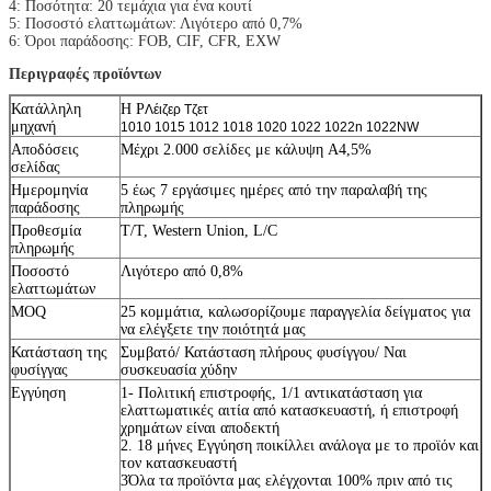
4: Ποσότητα: 20 τεμάχια για ένα κουτί
5: Ποσοστό ελαττωμάτων: Λιγότερο από 0,7%
6: Όροι παράδοσης: FOB, CIF, CFR, EXW
Περιγραφές προϊόντων
Κατάλληλη
H P
Λέιζερ Τζετ
μηχανή
1010 1015 1012 1018 1020 1022 1022n 1022NW
Αποδόσεις
Μέχρι 2.000 σελίδες με κάλυψη A4,5%
σελίδας
Ημερομηνία
5 έως 7 εργάσιμες ημέρες από την παραλαβή της
παράδοσης
πληρωμής
Προθεσμία
T/T, Western Union, L/C
πληρωμής
Ποσοστό
Λιγότερο από 0,8%
ελαττωμάτων
MOQ
25 κομμάτια, καλωσορίζουμε παραγγελία δείγματος για
να ελέγξετε την ποιότητά μας
Κατάσταση της
Συμβατό/ Κατάσταση πλήρους φυσίγγου/ Ναι
φυσίγγας
συσκευασία χύδην
Εγγύηση
1- Πολιτική επιστροφής, 1/1 αντικατάσταση για
ελαττωματικές αιτία από κατασκευαστή, ή επιστροφή
χρημάτων είναι αποδεκτή
2. 18 μήνες Εγγύηση ποικίλλει ανάλογα με το προϊόν και
τον κατασκευαστή
3Όλα τα προϊόντα μας ελέγχονται 100% πριν από τις