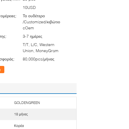
10USD
ομέρειες:
Το ουδέτερο
/Customized/κιβώτιο
cOem
σης:
3-7 ημέρες
T/T, L/C, Western
Union, MoneyGram
σφοράς:
80,000pcs/μήνας
α
GOLDENGREEN
18 μήνες
Κορέα