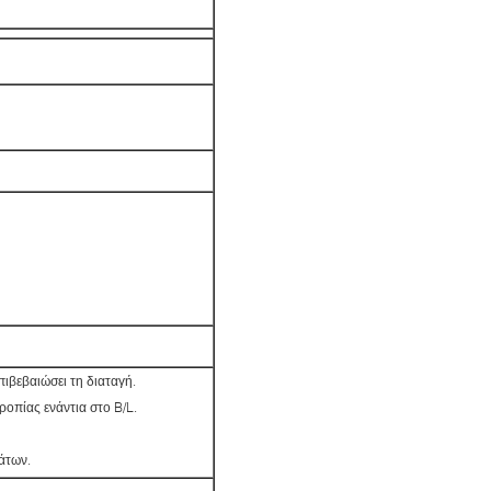
ιβεβαιώσει τη διαταγή.
οπίας ενάντια στο B/L.
άτων.