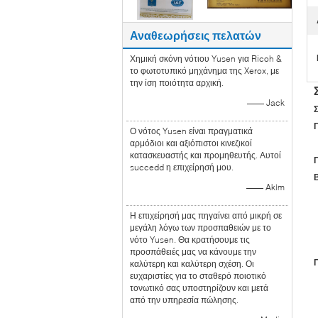
Αναθεωρήσεις πελατών
Χημική σκόνη νότιου Yusen για Ricoh &
το φωτοτυπικό μηχάνημα της Xerox, με
την ίση ποιότητα αρχική.
—— Jack
Σ
Ο νότος Yusen είναι πραγματικά
αρμόδιοι και αξιόπιστοι κινεζικοί
κατασκευαστής και προμηθευτής. Αυτοί
succedd η επιχείρησή μου.
—— Akim
Η επιχείρησή μας πηγαίνει από μικρή σε
μεγάλη λόγω των προσπαθειών με το
νότο Yusen. Θα κρατήσουμε τις
προσπάθειές μας να κάνουμε την
καλύτερη και καλύτερη σχέση. Οι
ευχαριστίες για το σταθερό ποιοτικό
τονωτικό σας υποστηρίζουν και μετά
από την υπηρεσία πώλησης.