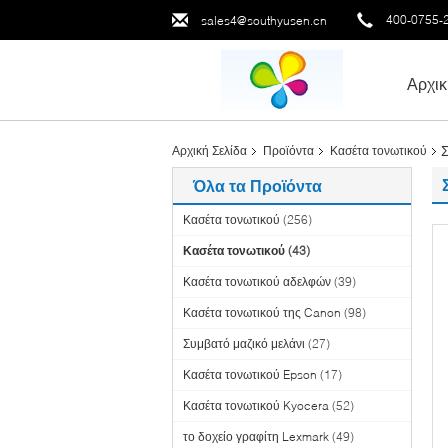
400-0755-
sales4@southyusen.cn
Αρχικ
Σ
Αρχική Σελίδα
Προϊόντα
Κασέτα τονωτικού
Όλα τα Προϊόντα
Κασέτα τονωτικού
(256)
Κασέτα τονωτικού
(43)
Κασέτα τονωτικού αδελφών
(39)
Κασέτα τονωτικού της Canon
(98)
Συμβατό μαζικό μελάνι
(27)
Κασέτα τονωτικού Epson
(17)
Κασέτα τονωτικού Kyocera
(52)
το δοχείο γραφίτη Lexmark
(49)