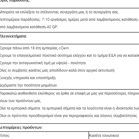
Όρος παράδοσης:
Μπορείτε να επιλέξετε το στέλνοντας συνεργάτη μας ή το συνεργάτη σας.
Λεπτομέρεια παράδοσης: 7-10 εργάσιμες ημέρες μετά από λαμβανόμενος κατάθεση-2
από λαμβανόμενα κατάθεση-40 GP.
Πλεονεκτήματα:
Έχουμε πάνω από 18 έτη εμπειρίας cOem.
Έχουμε το επαγγελματικό ποιοτικό σύστημα ελέγχου και το τμήμα Ε&Α για να κατα
Έχουμε την ανταγωνιστική τιμή με υψηλό - ποιότητα.
Όλες οι συμβατές κασέτες μας αποδίδουν καλά στον αρχικό εκτυπωτή.
Συνεχής υπηρεσία και υποστήριξη.
Δεχόμαστε την ποσότητα μιγμάτων.
Παρακαλώ αισθανθείτε ελεύθερος να έρθει σε επαφή με μας για περισσότερες πληρο
όλων των προϊόντων μας.
Όλα τα εμπορικά σήματα, τα εμπορικά σήματα και τα λογότυπα είναι η ιδιοκτησία τω
Όλοι οι πρότυποι προσδιορισμοί είναι για περιγραφικούς και λόγους συμβατότητας.
Λεπτομέρειες προϊόντων:
Τύπος:
Κασέτα τονωτικού