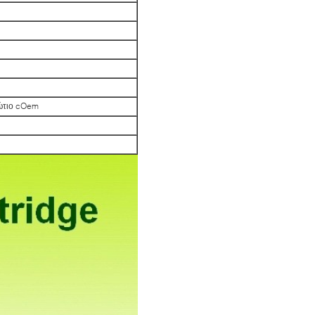
βώτιο cOem