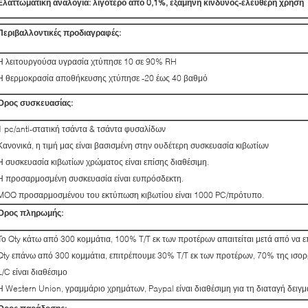
Ελαττωματική αναλογία: λιγότερο από 0,1%, εξάμηνη κίνδυνος-ελεύθερη χρήση
Περιβαλλοντικές προδιαγραφές:
Η λειτουργούσα υγρασία χτύπησε 10 σε 90% RH
Η θερμοκρασία αποθήκευσης χτύπησε -20 έως 40 βαθμό
Όρος συσκευασίας:
1 pc/anti-στατική τσάντα & τσάντα φυσαλίδων
Κανονικά, η τιμή μας είναι βασισμένη στην ουδέτερη συσκευασία κιβωτίων
Η συσκευασία κιβωτίων χρώματος είναι επίσης διαθέσιμη.
Η προσαρμοσμένη συσκευασία είναι ευπρόσδεκτη.
MOQ προσαρμοσμένου του εκτύπωση κιβωτίου είναι 1000 PC/πρότυπο.
Όρος πληρωμής:
Το Qty κάτω από 300 κομμάτια, 100% T/T εκ των προτέρων απαιτείται μετά από να επ
Qty επάνω από 300 κομμάτια, επιτρέπουμε 30% T/T εκ των προτέρων, 70% της ισορρ
L/C είναι διαθέσιμο
Η Western Union, γραμμάριο χρημάτων, Paypal είναι διαθέσιμη για τη διαταγή δειγμ