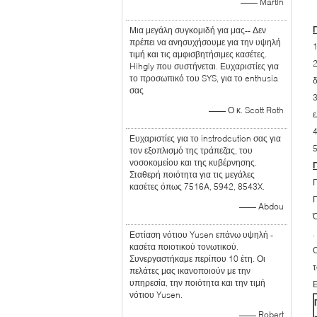
—— Martin
Μια μεγάλη συγκομιδή για μας-- Δεν
πρέπει να ανησυχήσουμε για την υψηλή
τιμή και τις αμφισβητήσιμες κασέτες.
Hihgly που συστήνεται. Ευχαριστίες για
το προσωπικό του SYS, για το enthusia
δ
σας
—— Ο κ. Scott Roth
Ευχαριστίες για το instrodcution σας για
τον εξοπλισμό της τράπεζας, του
νοσοκομείου και της κυβέρνησης.
Σταθερή ποιότητα για τις μεγάλες
κασέτες όπως 7516A, 5942, 8543X.
Π
—— Abdou
Ό
.
Εστίαση νότιου Yusen επάνω υψηλή -
κασέτα ποιοτικού τονωτικού.
Ο
Συνεργαστήκαμε περίπου 10 έτη. Οι
πελάτες μας ικανοποιούν με την
υπηρεσία, την ποιότητα και την τιμή
Ε
νότιου Yusen.
—— Robert