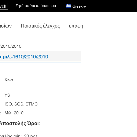
Ζητήστε ένα απόσπασμα
|
rch
Greek
ασίων
Ποιοτικός έλεγχος
επαφή
0/2010/2010
 μιλ.-1610/2010/2010
:
Κίνα
YS
ISO, SGS, STMC
:
Μιλ. 2010
Αποστολής Όροι:
γελίας min:
20 pcs