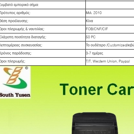
Συμβατό εμπορικό σήμα:
Πρότυπος αριθμός:
Μιλ. 2010
Θέση προέλευσης:
Κίνα
Όροι πληρωμής & ναυτιλίας:
FOB/CNF/CIF
Ελάχιστη ποσότητα διαταγής:
50 PC
Λεπτομέρειες συσκευασίας:
Το ουδέτερο /Customized/κι
Χρόνος παράδοσης:
3-7 ημέρες
Όροι πληρωμής:
T/T, Western Union, Paypal