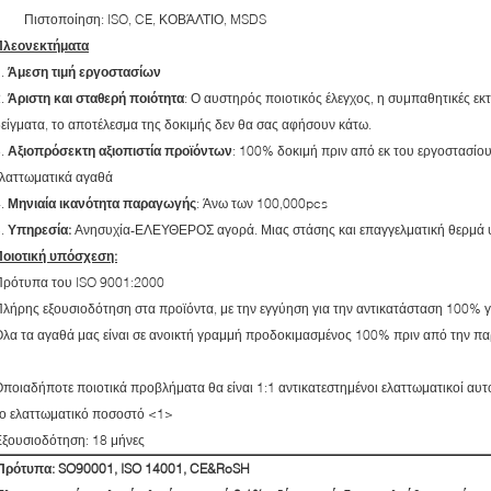
Πιστοποίηση: ISO, CE, ΚΟΒΆΛΤΙΟ, MSDS
Πλεονεκτήματα
1.
Άμεση τιμή εργοστασίων
2.
Άριστη και σταθερή ποιότητα
: Ο αυστηρός ποιοτικός έλεγχος, η συμπαθητικές εκ
είγματα, το αποτέλεσμα της δοκιμής δεν θα σας αφήσουν κάτω.
3.
Αξιοπρόσεκτη αξιοπιστία προϊόντων
: 100% δοκιμή πριν από εκ του εργοστασίου
ελαττωματικά αγαθά
4.
Μηνιαία ικανότητα παραγωγής
: Άνω των 100,000pcs
5.
Υπηρεσία:
Ανησυχία-ΕΛΕΥΘΕΡΟΣ αγορά. Μιας στάσης και επαγγελματική θερμά
Ποιοτική υπόσχεση:
Πρότυπα του ISO 9001:2000
λήρης εξουσιοδότηση στα προϊόντα, με την εγγύηση για την αντικατάσταση 100% γ
λα τα αγαθά μας είναι σε ανοικτή γραμμή προδοκιμασμένος 100% πριν από την π
ποιαδήποτε ποιοτικά προβλήματα θα είναι 1:1 αντικατεστημένοι ελαττωματικοί αυτο
το ελαττωματικό ποσοστό <1>
ξουσιοδότηση: 18 μήνες
Πρότυπα: SO90001, ISO 14001, CE&RoSH