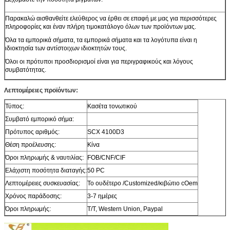
Παρακαλώ αισθανθείτε ελεύθερος να έρθει σε επαφή με μας για περισσότερες
πληροφορίες και έναν πλήρη τιμοκατάλογο όλων των προϊόντων μας.
Όλα τα εμπορικά σήματα, τα εμπορικά σήματα και τα λογότυπα είναι η
ιδιοκτησία των αντίστοιχων ιδιοκτητών τους.
Όλοι οι πρότυποι προσδιορισμοί είναι για περιγραφικούς και λόγους
συμβατότητας.
Λεπτομέρειες προϊόντων:
Τύπος:
Κασέτα τονωτικού
Συμβατό εμπορικό σήμα:
Πρότυπος αριθμός:
SCX 4100D3
Θέση προέλευσης:
Κίνα
Όροι πληρωμής & ναυτιλίας:
FOB/CNF/CIF
Ελάχιστη ποσότητα διαταγής:
50 PC
Λεπτομέρειες συσκευασίας:
Το ουδέτερο /Customized/κιβώτιο cOem
Χρόνος παράδοσης:
3-7 ημέρες
Όροι πληρωμής:
T/T, Western Union, Paypal