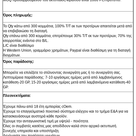
Όρος πληρωμής:
Το Qty κάτω από 300 κομμάτια, 100% T/T εκ των προτέρων απαιτείται μετά από
να επιβεβαιώσει τη διαταγή.
Qty επάνω από 300 κομμάτια, επιτρέπουμε 30% T/T εκ των προτέρων, 70% της
ισορροπίας ενάντια στο B/L.
L/C είναι διαθέσιμο
Η Western Union, γραμμάριο χρημάτων, Paypal είναι διαθέσιμη για τη διαταγή
δειγμάτων.
Όρος παράδοσης:
Μπορείτε να επιλέξετε το στέλνοντας συνεργάτη μας ή το συνεργάτη σας.
Λεπτομέρεια παράδοσης: 7-10 εργάσιμες ημέρες μετά από λαμβανόμενος
κατάθεση-20 GP, 15-20 εργάσιμες ημέρες μετά από λαμβανόμενα κατάθεση-40
GP.
Πλεονεκτήματα:
Έχουμε πάνω από 18 έτη εμπειρίας cOem.
Έχουμε το επαγγελματικό ποιοτικό σύστημα ελέγχου και το τμήμα Ε&Α για να
κατασκευάσουμε αυστηρά κάθε προϊόν.
Έχουμε την ανταγωνιστική τιμή με υψηλό - ποιότητα.
Όλες οι συμβατές κασέτες μας αποδίδουν καλά στον αρχικό εκτυπωτή.
Συνεχής υπηρεσία και υποστήριξη.
Δεχόμαστε την ποσότητα μιγμάτων.