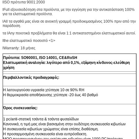
lISO πρότυπα 9001:2000
lFull εξουσιοδότηση στα προϊόντα, με την εγγύηση για την αντικατάσταση 100%
για τα ελαττωματικά προϊόντα.
lAll τα αγαθά μας είναι σε ανοικτή γραμμή προδοκιμασμένος 100% πριν από την
παράδοση.
τα lAny ποιοτικά προβλήματα θα είναι 1:1 αντικατεστημένοι ελαττωματικοί αυτοί.
lthe ελαττωματικό ποσοστό <1>
lWarranty: 18 μήνες
Πρότυπα: SO90001, ISO 14001, CE&RoSH
Ελαττωματική αναλογία: λιγότερο από 0,1%, εξάμηνη κίνδυνος-ελεύθερη
χρήση
Περιβαλλοντικές προδιαγραφές:
Η λειτουργούσα υγρασία χτύπησε 10 σε 90% RH
Η θερμοκρασία αποθήκευσης χτύπησε -20 έως 40 βαθμό
Όρος συσκευασίας:
1 pc/anti-στατική τσάντα & τσάντα φυσαλίδων
Κανονικά, η τιμή μας είναι βασισμένη στην ουδέτερη συσκευασία κιβωτίων
Η συσκευασία κιβωτίων χρώματος είναι επίσης διαθέσιμη.
Η προσαρμοσμένη συσκευασία είναι ευπρόσδεκτη.
MOQ προσαρμοσμένου του εκτύπωση κιβωτίου είναι 1000 PC/πρότυπο.