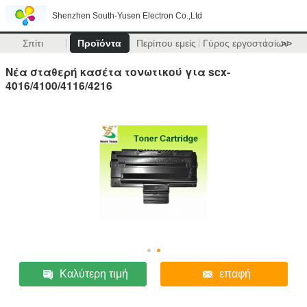
Shenzhen South-Yusen Electron Co.,Ltd
Σπίτι
Προϊόντα
Περίπου εμείς
Γύρος εργοστασίων
>>
Νέα σταθερή κασέτα τονωτικού για scx-
4016/4100/4116/4216
Καλύτερη τιμή
επαφή