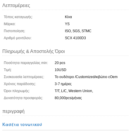
Λεπτομέρειες
Τόπος καταγωγής:
Κίνα
Μάρκα:
YS
Πιστοποίηση:
ISO, SGS, STMC
Αριθμό μοντέλου:
SCX 4100D3
Πληρωμής & Αποστολής Όροι
Ποσότητα παραγγελίας min:
20 pcs
Τιμή:
10USD
Συσκευασία λεπτομέρειες:
Το ουδέτερο /Customized/κιβώτιο cOem
Χρόνος παράδοσης:
3-7 ημέρες
Όροι πληρωμής:
T/T, L/C, Western Union,
Δυνατότητα προσφοράς:
80,000pcs/μήνας
περιγραφή
Κασέτα τονωτικού