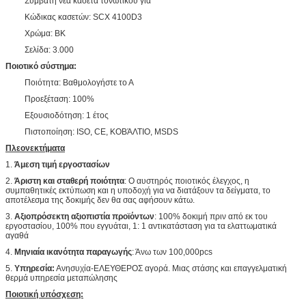
Συμβατή νέα κασέτα τονωτικού για
Κώδικας κασετών: SCX 4100D3
Χρώμα: BK
Σελίδα: 3.000
Ποιοτικό σύστημα:
Ποιότητα: Βαθμολογήστε το Α
Προεξέταση: 100%
Εξουσιοδότηση: 1 έτος
Πιστοποίηση: ISO, CE, ΚΟΒΆΛΤΙΟ, MSDS
Πλεονεκτήματα
1.
Άμεση τιμή εργοστασίων
2.
Άριστη και σταθερή ποιότητα
: Ο αυστηρός ποιοτικός έλεγχος, η
συμπαθητικές εκτύπωση και η υποδοχή για να διατάξουν τα δείγματα, το
αποτέλεσμα της δοκιμής δεν θα σας αφήσουν κάτω.
3.
Αξιοπρόσεκτη αξιοπιστία προϊόντων
: 100% δοκιμή πριν από εκ του
εργοστασίου, 100% που εγγυάται, 1: 1 αντικατάσταση για τα ελαττωματικά
αγαθά
4.
Μηνιαία ικανότητα παραγωγής
: Άνω των 100,000pcs
5.
Υπηρεσία:
Ανησυχία-ΕΛΕΥΘΕΡΟΣ αγορά. Μιας στάσης και επαγγελματική
θερμά υπηρεσία μεταπώλησης
Ποιοτική υπόσχεση: