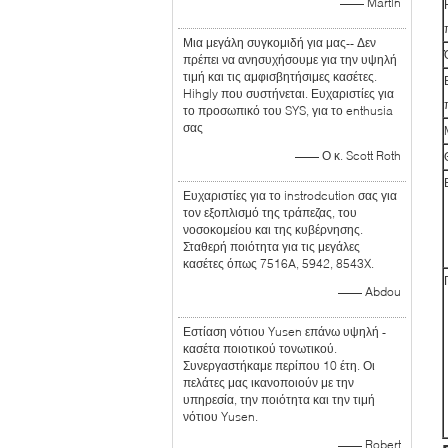
—— Martin
Μια μεγάλη συγκομιδή για μας-- Δεν
πρέπει να ανησυχήσουμε για την υψηλή
τιμή και τις αμφισβητήσιμες κασέτες.
Hihgly που συστήνεται. Ευχαριστίες για
το προσωπικό του SYS, για το enthusia
σας
—— Ο κ. Scott Roth
Ευχαριστίες για το instrodcution σας για
τον εξοπλισμό της τράπεζας, του
νοσοκομείου και της κυβέρνησης.
Σταθερή ποιότητα για τις μεγάλες
κασέτες όπως 7516A, 5942, 8543X.
—— Abdou
Εστίαση νότιου Yusen επάνω υψηλή -
κασέτα ποιοτικού τονωτικού.
Συνεργαστήκαμε περίπου 10 έτη. Οι
πελάτες μας ικανοποιούν με την
υπηρεσία, την ποιότητα και την τιμή
νότιου Yusen.
—— Robert