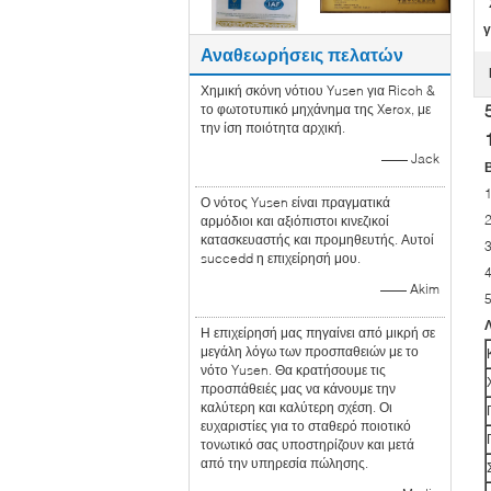
γ
Αναθεωρήσεις πελατών
Χημική σκόνη νότιου Yusen για Ricoh &
το φωτοτυπικό μηχάνημα της Xerox, με
την ίση ποιότητα αρχική.
—— Jack
1
Ο νότος Yusen είναι πραγματικά
2
αρμόδιοι και αξιόπιστοι κινεζικοί
κατασκευαστής και προμηθευτής. Αυτοί
succedd η επιχείρησή μου.
4
—— Akim
Η επιχείρησή μας πηγαίνει από μικρή σε
μεγάλη λόγω των προσπαθειών με το
νότο Yusen. Θα κρατήσουμε τις
προσπάθειές μας να κάνουμε την
καλύτερη και καλύτερη σχέση. Οι
ευχαριστίες για το σταθερό ποιοτικό
τονωτικό σας υποστηρίζουν και μετά
από την υπηρεσία πώλησης.