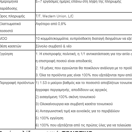
Ημερομηνία
5~7 εργάσιμες ημέρες επάνω στη λήψη της πληρωμής
παράδοσης
Όρος πληρωμής
T/T, Western Union, L/C
Ελαττωματικό
Λιγότερο από 0,8%
ποσοστό
MOQ
10 κομμάτι/κομμάτια, ευπρόσδεκτη διαταγή δειγμάτων να εξε
Θέση κασετών
Σύνολο συμβατό & νέο
Εγγύηση
1. Η επιστροφής πολιτική, η 1/1 αντικατάσταση για την αιτία
η επιστροφή ποσού είναι αποδεκτές
2. 18 μήνες που εγγυώνται θα ποικίλουν ανάλογα με το προϊ
3. Όλα τα προϊόντα μας είναι 100% που εξετάζονται πριν από
Περιγραφή προϊόντων
1) 1.53 ο μαύροι βαθμός και το ποσοστό αποβλήτων τονωτικ
έγγραφο περγαμηνής, αποδίδουν ως αρχικός
2) εισαγόμενη 100% σκόνη τονωτικού
3) Ολοκαίνουργια και συμβατή κασέτα τονωτικού
4) Ανταγωνιστική τιμή και ευνοϊκός για το περιβάλλον
5) 100% εγγύηση
6) 100% που εξετάζεται από τις πρώτες ύλες για να τελειώσει