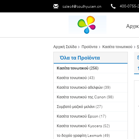
400-0755-
sales4@southyusen.cn
Αρχικ
5
Αρχική Σελίδα
Προϊόντα
Κασέτα τονωτικού
Όλα τα Προϊόντα
Κασέτα τονωτικού
(256)
Κασέτα τονωτικού
(43)
Κασέτα τονωτικού αδελφών
(39)
Κασέτα τονωτικού της Canon
(98)
Συμβατό μαζικό μελάνι
(27)
Κασέτα τονωτικού Epson
(17)
Κασέτα τονωτικού Kyocera
(52)
το δοχείο γραφίτη Lexmark
(49)