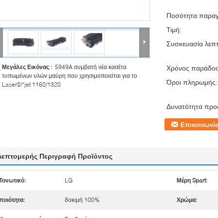
Ποσότητα παραγ
Τιμή:
Συσκευασία λεπτ
Μεγάλες Εικόνας :
5949A συμβατή νέα κασέτα
Χρόνος παράδο
τυπωμένων υλών μαύρη που χρησιμοποιείται για το
Όροι πληρωμής:
Laser$l*jet 1160/1320
Δυνατότητα προ
Επικοινωνί
Λεπτομερής Περιγραφή Προϊόντος
Τονωτικό:
LG
Μέρη Spart:
ποιότητα:
δοκιμή 100%
Χρώμα: