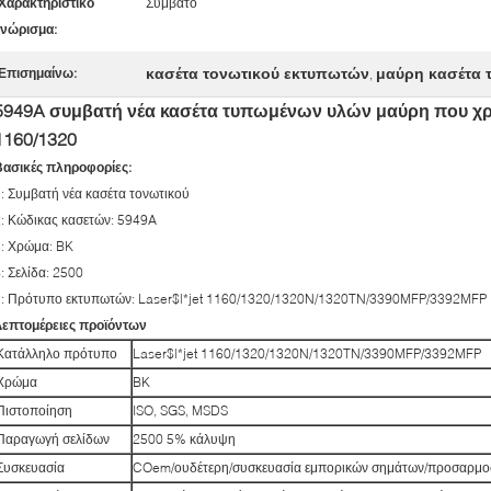
Χαρακτηριστικό
Συμβατό
νώρισμα:
κασέτα τονωτικού εκτυπωτών
μαύρη κασέτα
Επισημαίνω:
,
5949A συμβατή νέα κασέτα τυπωμένων υλών μαύρη που χρησι
1160/1320
Βασικές πληροφορίες:
: Συμβατή νέα κασέτα τονωτικού
: Κώδικας κασετών: 5949A
3: Χρώμα: BK
: Σελίδα: 2500
5: Πρότυπο εκτυπωτών: Laser$l*jet 1160/1320/1320N/1320TN/3390MFP/3392MFP
Λεπτομέρειες προϊόντων
Κατάλληλο πρότυπο
Laser$l*jet 1160/1320/1320N/1320TN/3390MFP/3392MFP
Χρώμα
BK
Πιστοποίηση
ISO, SGS, MSDS
Παραγωγή σελίδων
2500 5% κάλυψη
Συσκευασία
COem/ουδέτερη/συσκευασία εμπορικών σημάτων/προσαρμο