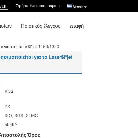
Ζητήστε ένα απόσπασμα
|
rch
Greek
ασίων
Ποιοτικός έλεγχος
επαφή
για το Laser$l*jet 1160/1320
μοποιείται για το Laser$l*jet
:
Κίνα
YS
ISO, SGS, STMC
:
5949A
Αποστολής Όροι: