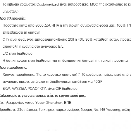
Το κιβώτιο χρώματος Customerized είναι ευπρόσδεκτο: MOQ της εκτύπωσης το κ
μιγμάτων).
Όροι πληρωμής:
Ποσότητα κάτω από 5000 Δολ ΗΠΑ ή την πρώτη συνεργασία φορά μας: 100% T/T 
επιβεβαιώσει τη διαταγή
QTY είναι φθαμένος εμπορευματοκιβώτιο 20ft ή 40ft: 30% κατάθεση εκ των προτέ
αποστολή ή ενάντια στο αντίγραφο B/L
L/C είναι διαθέσιμο
Η δυτική ένωση είναι διαθέσιμη για τη δοκιμαστική διαταγή ή τη μικρή ποσότητα
Όροι παράδοσης:
Χρόνος παράδοσης: (Για το κανονικό πρότυπο) 7-10 εργάσιμες ημέρες μετά από
εργάσιμες ημέρες μετά από τη λαμβανόμενη κατάθεση για 40GP
EXW, ΑΛΥΣΊΔΑ ΡΟΛΟΓΙΟΎ, είναι CIF διαθέσιμο
αλωσορίστε για να επισκεφτείτε το εργοστάσιό μας:
Co. ηλεκτρονίων νότος-Yusen Shenzhen, ΕΠΕ
ροσθέστε: 2$ο πάτωμα, 7ο κτήριο, πάρκο ονείρου, δρόμος No.146 Yousong, πόλη 