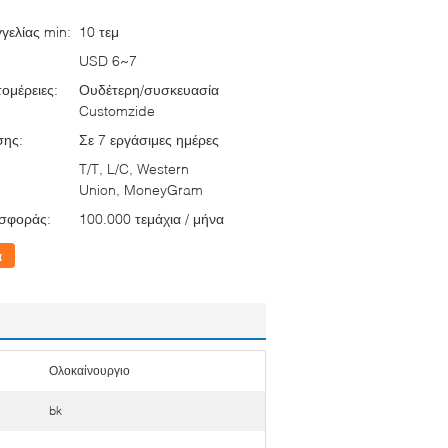
γελίας min:
10 τεμ
USD 6~7
ομέρειες:
Ουδέτερη/συσκευασία
Customzide
σης:
Σε 7 εργάσιμες ημέρες
T/T, L/C, Western
Union, MoneyGram
σφοράς:
100.000 τεμάχια / μήνα
α
Ολοκαίνουργιο
bk