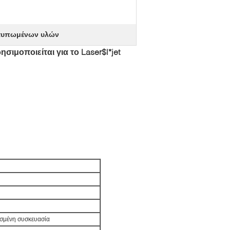
 τυπωμένων υλών
μοποιείται για το Laser$l*jet
σμένη συσκευασία