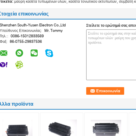
,
,
ετικέτα:
μαύρη κασέτα τυπωμένων υλών
κασέτα τονωτικού εκτυπωτών
συμβατή κ
Στοιχεία επικοινωνίας
Shenzhen South-Yusen Electron Co.,Ltd
Στείλετε το ερώτημά σας απε
Υπεύθυνος Επικοινωνίας:
Mr. Tommy
Τηλ.::
0086-15012833569
Φαξ:
86-0755-29837536
Άλλα προϊόντα