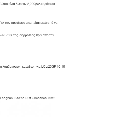
ιβώτιο είναι δωρεάν 2,000pcs (πρότυπα
εκ των προτέρων απαιτείται μετά από να
ρων, 70% της ισορροπίας πριν από την
 τη λαμβανόμενη κατάθεση για LCL/20GP 10-15
Longhua, Bao'an Dist, Shenzhen, Κίνα