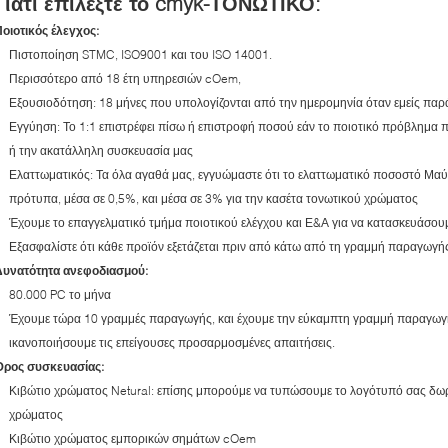
Γιατί επιλέξτε το cmyk-ΤΟΝΩΤΙΚΟ:
οιοτικός έλεγχος:
Πιστοποίηση STMC, ISO9001 και του ISO 14001.
Περισσότερο από 18 έτη υπηρεσιών cOem,
Εξουσιοδότηση: 18 μήνες που υπολογίζονται από την ημερομηνία όταν εμείς παρ
Εγγύηση: Το 1:1 επιστρέφει πίσω ή επιστροφή ποσού εάν το ποιοτικό πρόβλημα π
ή την ακατάλληλη συσκευασία μας
Ελαττωματικός: Τα όλα αγαθά μας, εγγυώμαστε ότι το ελαττωματικό ποσοστό Μαύρο
πρότυπα, μέσα σε 0,5%, και μέσα σε 3% για την κασέτα τονωτικού χρώματος
Έχουμε το επαγγελματικό τμήμα ποιοτικού ελέγχου και Ε&Α για να κατασκευάσου
Εξασφαλίστε ότι κάθε προϊόν εξετάζεται πριν από κάτω από τη γραμμή παραγωγή
Δυνατότητα ανεφοδιασμού:
80.000 PC το μήνα
Έχουμε τώρα 10 γραμμές παραγωγής, και έχουμε την εύκαμπτη γραμμή παραγωγή
ικανοποιήσουμε τις επείγουσες προσαρμοσμένες απαιτήσεις.
Όρος συσκευασίας:
Κιβώτιο χρώματος Netural: επίσης μπορούμε να τυπώσουμε το λογότυπό σας δωρε
χρώματος
Κιβώτιο χρώματος εμπορικών σημάτων cOem