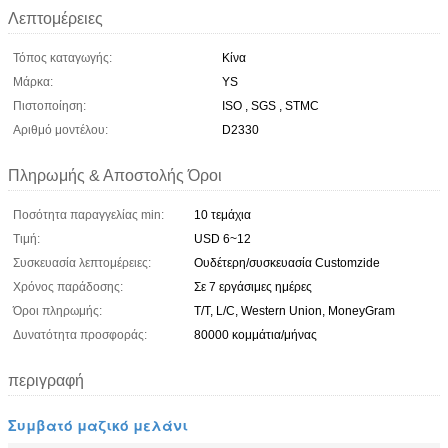
Λεπτομέρειες
Τόπος καταγωγής:
Κίνα
Μάρκα:
YS
Πιστοποίηση:
ISO , SGS , STMC
Αριθμό μοντέλου:
D2330
Πληρωμής & Αποστολής Όροι
Ποσότητα παραγγελίας min:
10 τεμάχια
Τιμή:
USD 6~12
Συσκευασία λεπτομέρειες:
Ουδέτερη/συσκευασία Customzide
Χρόνος παράδοσης:
Σε 7 εργάσιμες ημέρες
Όροι πληρωμής:
T/T, L/C, Western Union, MoneyGram
Δυνατότητα προσφοράς:
80000 κομμάτια/μήνας
περιγραφή
Συμβατό μαζικό μελάνι