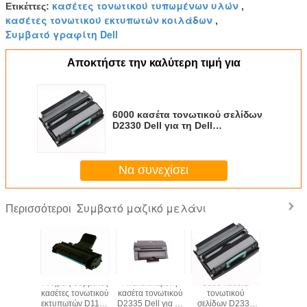
κασέτες τονωτικού τυπωμένων υλών
Ετικέττες:
,
κασέτες τονωτικού εκτυπωτών κοιλάδων
,
Συμβατό γραφίτη Dell
Αποκτήστε την καλύτερη τιμή για
6000 κασέτα τονωτικού σελίδων
D2330 Dell για τη Dell
2330d/2330dn
Να συνεχίσει
Συμβατό μαζικό μελάνι
Περισσότεροι
κασέτα
Πλήρεις συμβατές
Ανακυκλωμένη
6000 κασέτα
12000/
κού της
κασέτες τονωτικού
κασέτα τονωτικού
τονωτικού
κυανή κ
 τη Dell
εκτυπωτών D1100
D2335 Dell για τη
σελίδων D2330
τονωτικο