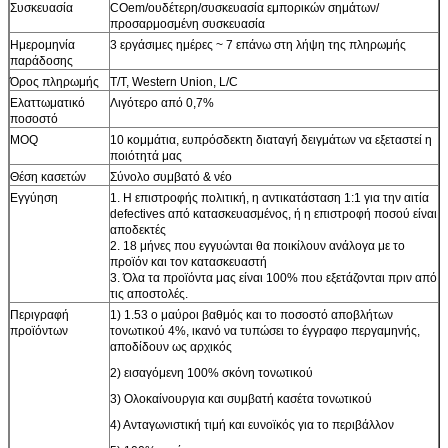
Συσκευασία
COem/ουδέτερη/συσκευασία εμπορικών σημάτων/
προσαρμοσμένη συσκευασία
Ημερομηνία
3 εργάσιμες ημέρες ~ 7 επάνω στη λήψη της πληρωμής
παράδοσης
Όρος πληρωμής
T/T, Western Union, L/C
Ελαττωματικό
Λιγότερο από 0,7%
ποσοστό
MOQ
10 κομμάτια, ευπρόσδεκτη διαταγή δειγμάτων να εξεταστεί η
ποιότητά μας
Θέση κασετών
Σύνολο συμβατό & νέο
Εγγύηση
1. Η επιστροφής πολιτική, η αντικατάσταση 1:1 για την αιτία
defectives από κατασκευασμένος, ή η επιστροφή ποσού είναι
αποδεκτές
2. 18 μήνες που εγγυώνται θα ποικίλουν ανάλογα με το
προϊόν και τον κατασκευαστή
3. Όλα τα προϊόντα μας είναι 100% που εξετάζονται πριν από
τις αποστολές.
Περιγραφή
1) 1.53 ο μαύροι βαθμός και το ποσοστό αποβλήτων
προϊόντων
τονωτικού 4%, ικανό να τυπώσει το έγγραφο περγαμηνής,
αποδίδουν ως αρχικός
2) εισαγόμενη 100% σκόνη τονωτικού
3) Ολοκαίνουργια και συμβατή κασέτα τονωτικού
4) Ανταγωνιστική τιμή και ευνοϊκός για το περιβάλλον