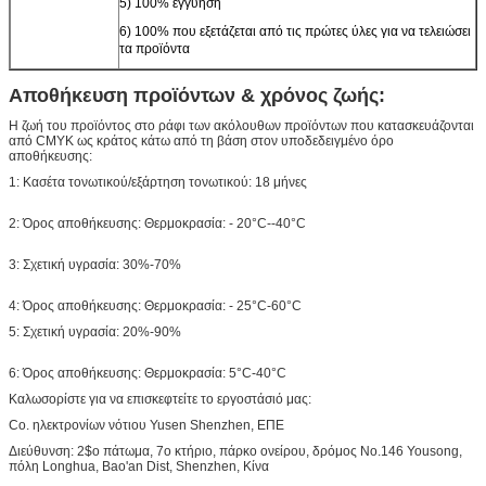
5) 100% εγγύηση
6) 100% που εξετάζεται από τις πρώτες ύλες για να τελειώσει
τα προϊόντα
Αποθήκευση προϊόντων & χρόνος ζωής:
Η ζωή του προϊόντος στο ράφι των ακόλουθων προϊόντων που κατασκευάζονται
από CMYK ως κράτος κάτω από τη βάση στον υποδεδειγμένο όρο
αποθήκευσης:
1: Κασέτα τονωτικού/εξάρτηση τονωτικού: 18 μήνες
2: Όρος αποθήκευσης: Θερμοκρασία: - 20°C--40°C
3: Σχετική υγρασία: 30%-70%
4: Όρος αποθήκευσης: Θερμοκρασία: - 25°C-60°C
5: Σχετική υγρασία: 20%-90%
6: Όρος αποθήκευσης: Θερμοκρασία: 5°C-40°C
Καλωσορίστε για να επισκεφτείτε το εργοστάσιό μας:
Co. ηλεκτρονίων νότιου Yusen Shenzhen, ΕΠΕ
Διεύθυνση: 2$ο πάτωμα, 7ο κτήριο, πάρκο ονείρου, δρόμος No.146 Yousong,
πόλη Longhua, Bao'an Dist, Shenzhen, Κίνα