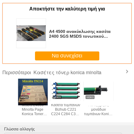
Αποκτήστε την καλύτερη τιμή για
A4 4500 ανακύκλωσης κασέτα
2400 SGS MSDS τονωτικού
Minolta konica σελίδων του ISO
Να συνεχίσει
Κασέτες τόνερ konica minolta
Περισσότεροι
οπορικό
MSDS 24000
Κασέτα τυμπάνων
Για τη χρήση
MSDS 2
ολικό
Minolta Page
Bizhub C221
μονάδων
τονωτικό
b C227
Konica Toner
C224 C284 C364
τυμπάνων Konica
Konica M
C224e
Cartridge για το
C454 C554
Minolta DR316
σελίδων
 C364e
Bizhub C7721
μονάδων
για Bizhub C250i
BIZHUB
ετών
C7720
τυμπάνων Minolta
C300i C360i
C280 
Γλώσσα αλλαγής
ού TN321
DR512 Konica
C7130i