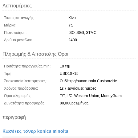
Λεπτομέρειες
Τόπος καταγωγής:
Κίνα
Μάρκα:
YS
Πιστοποίηση:
ISO, SGS, STMC
Αριθμό μοντέλου:
2400
Πληρωμής & Αποστολής Όροι
Ποσότητα παραγγελίας min:
10 τεμ
Τιμή:
USD10~15
Συσκευασία λεπτομέρειες:
Ουδέτερη/συσκευασία Customzide
Χρόνος παράδοσης:
Σε 7 εργάσιμες ημέρες
Όροι πληρωμής:
T/T, L/C, Western Union, MoneyGram
Δυνατότητα προσφοράς:
80,000pcs/μήνας
περιγραφή
Κασέτες τόνερ konica minolta