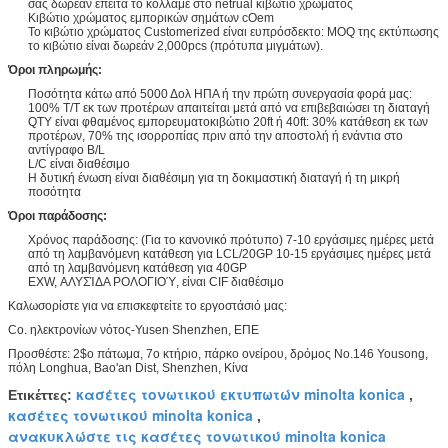
σας δωρεάν έπειτα το κολλάμε στο netrual κιβώτιο χρώματος
Κιβώτιο χρώματος εμπορικών σημάτων cOem
Το κιβώτιο χρώματος Customerized είναι ευπρόσδεκτο: MOQ της εκτύπωσης
το κιβώτιο είναι δωρεάν 2,000pcs (πρότυπα μιγμάτων).
Όροι πληρωμής:
Ποσότητα κάτω από 5000 Δολ ΗΠΑ ή την πρώτη συνεργασία φορά μας:
100% T/T εκ των προτέρων απαιτείται μετά από να επιβεβαιώσει τη διαταγή
QTY είναι φθαμένος εμπορευματοκιβώτιο 20ft ή 40ft: 30% κατάθεση εκ των
προτέρων, 70% της ισορροπίας πριν από την αποστολή ή ενάντια στο
αντίγραφο B/L
L/C είναι διαθέσιμο
Η δυτική ένωση είναι διαθέσιμη για τη δοκιμαστική διαταγή ή τη μικρή
ποσότητα
Όροι παράδοσης:
Χρόνος παράδοσης: (Για το κανονικό πρότυπο) 7-10 εργάσιμες ημέρες μετά
από τη λαμβανόμενη κατάθεση για LCL/20GP 10-15 εργάσιμες ημέρες μετά
από τη λαμβανόμενη κατάθεση για 40GP
EXW, ΑΛΥΣΊΔΑ ΡΟΛΟΓΙΟΎ, είναι CIF διαθέσιμο
Καλωσορίστε για να επισκεφτείτε το εργοστάσιό μας:
Co. ηλεκτρονίων νότος-Yusen Shenzhen, ΕΠΕ
Προσθέστε: 2$ο πάτωμα, 7ο κτήριο, πάρκο ονείρου, δρόμος No.146 Yousong,
πόλη Longhua, Bao'an Dist, Shenzhen, Κίνα
κασέτες τονωτικού εκτυπωτών minolta konica
Ετικέττες:
,
κασέτες τονωτικού minolta konica
,
ανακυκλώστε τις κασέτες τονωτικού minolta konica