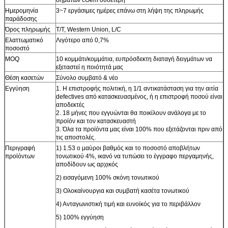
Ημερομηνία
3~7 εργάσιμες ημέρες επάνω στη λήψη της πληρωμής
παράδοσης
Όρος πληρωμής
T/T, Western Union, L/C
Ελαττωματικό
Λιγότερο από 0,7%
ποσοστό
MOQ
10 κομμάτι/κομμάτια, ευπρόσδεκτη διαταγή δειγμάτων να
εξεταστεί η ποιότητά μας
Θέση κασετών
Σύνολο συμβατό & νέο
Εγγύηση
1. Η επιστροφής πολιτική, η 1/1 αντικατάσταση για την αιτία
defectives από κατασκευασμένος, ή η επιστροφή ποσού είναι
αποδεκτές
2. 18 μήνες που εγγυώνται θα ποικίλουν ανάλογα με το
προϊόν και τον κατασκευαστή
3. Όλα τα προϊόντα μας είναι 100% που εξετάζονται πριν από
τις αποστολές.
Περιγραφή
1) 1.53 ο μαύροι βαθμός και το ποσοστό αποβλήτων
προϊόντων
τονωτικού 4%, ικανό να τυπώσει το έγγραφο περγαμηνής,
αποδίδουν ως αρχικός
2) εισαγόμενη 100% σκόνη τονωτικού
3) Ολοκαίνουργια και συμβατή κασέτα τονωτικού
4) Ανταγωνιστική τιμή και ευνοϊκός για το περιβάλλον
5) 100% εγγύηση