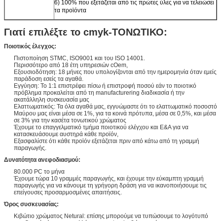
6) 100% που εξετάζεται από τις πρώτες ύλες για να τελειώσει
τα προϊόντα
Γιατί επιλέξτε το cmyk-ΤΟΝΩΤΙΚΟ:
Ποιοτικός έλεγχος:
Πιστοποίηση STMC, ISO9001 και του ISO 14001.
Περισσότερο από 18 έτη υπηρεσιών cOem,
Εξουσιοδότηση: 18 μήνες που υπολογίζονται από την ημερομηνία όταν εμείς
παράδοση εσείς τα αγαθά.
Εγγύηση: Το 1:1 επιστρέφει πίσω ή επιστροφή ποσού εάν το ποιοτικό
πρόβλημα προκαλείται από τη manufacturering διαδικασία ή την
ακατάλληλη συσκευασία μας
Ελαττωματικός: Τα όλα αγαθά μας, εγγυώμαστε ότι το ελαττωματικό ποσοστό
Μαύρου μας είναι μέσα σε 1%, για τα κοινά πρότυπα, μέσα σε 0,5%, και μέσα
σε 3% για την κασέτα τονωτικού χρώματος
Έχουμε το επαγγελματικό τμήμα ποιοτικού ελέγχου και Ε&Α για να
κατασκευάσουμε αυστηρά κάθε προϊόν,
Εξασφαλίστε ότι κάθε προϊόν εξετάζεται πριν από κάτω από τη γραμμή
παραγωγής.
Δυνατότητα ανεφοδιασμού:
80.000 PC το μήνα
Έχουμε τώρα 10 γραμμές παραγωγής, και έχουμε την εύκαμπτη γραμμή
παραγωγής για να κάνουμε τη γρήγορη δράση για να ικανοποιήσουμε τις
επείγουσες προσαρμοσμένες απαιτήσεις.
Όρος συσκευασίας:
Κιβώτιο χρώματος Netural: επίσης μπορούμε να τυπώσουμε το λογότυπό