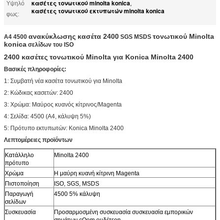
κασέτες τονωτικού minolta konica
Υψηλό
,
κασέτες τονωτικού εκτυπωτών minolta konica
φως:
ανακύκλωσης κασέτα 2400
τονωτικού Minolta
A4 4500
SGS MSDS
konica
σελίδων του ISO
2400 κασέτες τονωτικού Minolta για Konica Minolta 2400
Βασικές πληροφορίες:
1: Συμβατή νέα κασέτα τονωτικού για Minolta
2: Κώδικας κασετών: 2400
3: Χρώμα: Μαύρος κυανός κίτρινος/Magenta
4: Σελίδα: 4500 (A4, κάλυψη 5%)
5: Πρότυπο εκτυπωτών: Konica Minolta 2400
Λεπτομέρειες προϊόντων
Κατάλληλο
Minolta 2400
πρότυπο
Χρώμα
Η μαύρη κυανή κίτρινη Magenta
Πιστοποίηση
ISO, SGS, MSDS
Παραγωγή
4500 5% κάλυψη
σελίδων
Συσκευασία
Προσαρμοσμένη συσκευασία συσκευασία εμπορικών
σημάτων cOem ουδέτερη