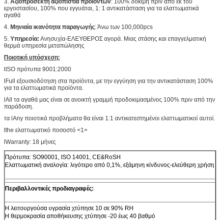
3.
Αξιοπρόσεκτη αξιοπιστία προϊόντων
: 100% δοκιμή πριν από εκ του
εργοστασίου, 100% που εγγυάται, 1: 1 αντικατάσταση για τα ελαττωματικά
αγαθά
4.
Μηνιαία ικανότητα παραγωγής
: Άνω των 100,000pcs
5.
Υπηρεσία:
Ανησυχία-ΕΛΕΥΘΕΡΟΣ αγορά. Μιας στάσης και επαγγελματική
θερμά υπηρεσία μεταπώλησης
Ποιοτική υπόσχεση:
lISO πρότυπα 9001:2000
lFull εξουσιοδότηση στα προϊόντα, με την εγγύηση για την αντικατάσταση 100%
για τα ελαττωματικά προϊόντα.
lAll τα αγαθά μας είναι σε ανοικτή γραμμή προδοκιμασμένος 100% πριν από την
παράδοση.
τα lAny ποιοτικά προβλήματα θα είναι 1:1 αντικατεστημένοι ελαττωματικοί αυτοί.
lthe ελαττωματικό ποσοστό <1>
lWarranty: 18 μήνες
Πρότυπα: SO90001, ISO 14001, CE&RoSH
Ελαττωματική αναλογία: λιγότερο από 0,1%, εξάμηνη κίνδυνος-ελεύθερη χρήση
Περιβαλλοντικές προδιαγραφές:
Η λειτουργούσα υγρασία χτύπησε 10 σε 90% RH
Η θερμοκρασία αποθήκευσης χτύπησε -20 έως 40 βαθμό