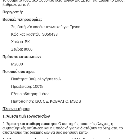
Το συμβατό τονωτικό S050438 εκτυπωτών BK Epson για Epson το 2000,
βαθμολογεί το Α
Περιγραφή:
Βασικές πληροφορίες:
Συμβατή νέα κασέτα τονωτικού για Epson
Κώδικας κασετών: S050438
Χρώμα: BK
Σελίδα: 8000
Πρότυπο εκτυπωτών:
M2000
Ποιοτικό σύστημα:
Ποιότητα: Βαθμολογήστε το Α
Προεξέταση: 100%
Εξουσιοδότηση: 1 έτος
Πιστοποίηση: ISO, CE, ΚΟΒΆΛΤΙΟ, MSDS
Πλεονεκτήματα
1.
Άμεση τιμή εργοστασίων
2.
Άριστη και σταθερή ποιότητα
: Ο αυστηρός ποιοτικός έλεγχος, η
συμπαθητικές εκτύπωση και η υποδοχή για να διατάξουν τα δείγματα, το
αποτέλεσμα της δοκιμής δεν θα σας αφήσουν κάτω.