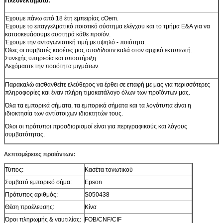
Πλεονεκτήματα:
Έχουμε πάνω από 18 έτη εμπειρίας cOem.
Έχουμε το επαγγελματικό ποιοτικό σύστημα ελέγχου και το τμήμα Ε&Α για να
κατασκευάσουμε αυστηρά κάθε προϊόν.
Έχουμε την ανταγωνιστική τιμή με υψηλό - ποιότητα.
Όλες οι συμβατές κασέτες μας αποδίδουν καλά στον αρχικό εκτυπωτή.
Συνεχής υπηρεσία και υποστήριξη.
Δεχόμαστε την ποσότητα μιγμάτων.
Παρακαλώ αισθανθείτε ελεύθερος να έρθει σε επαφή με μας για περισσότερες
πληροφορίες και έναν πλήρη τιμοκατάλογο όλων των προϊόντων μας.
Όλα τα εμπορικά σήματα, τα εμπορικά σήματα και τα λογότυπα είναι η
ιδιοκτησία των αντίστοιχων ιδιοκτητών τους.
Όλοι οι πρότυποι προσδιορισμοί είναι για περιγραφικούς και λόγους
συμβατότητας.
Λεπτομέρειες προϊόντων:
Τύπος:
Κασέτα τονωτικού
Συμβατό εμπορικό σήμα:
Epson
Πρότυπος αριθμός:
S050438
Θέση προέλευσης:
Κίνα
Όροι πληρωμής & ναυτιλίας:
FOB/CNF/CIF