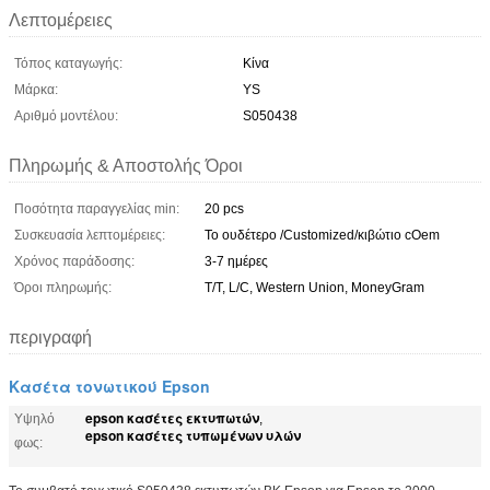
Λεπτομέρειες
Τόπος καταγωγής:
Κίνα
Μάρκα:
YS
Αριθμό μοντέλου:
S050438
Πληρωμής & Αποστολής Όροι
Ποσότητα παραγγελίας min:
20 pcs
Συσκευασία λεπτομέρειες:
Το ουδέτερο /Customized/κιβώτιο cOem
Χρόνος παράδοσης:
3-7 ημέρες
Όροι πληρωμής:
T/T, L/C, Western Union, MoneyGram
περιγραφή
Κασέτα τονωτικού Epson
epson κασέτες εκτυπωτών
Υψηλό
,
epson κασέτες τυπωμένων υλών
φως: