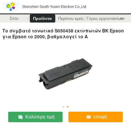
Shenzhen South-Yusen Electron Co.,Ltd
Σπίτι
Προϊόντα
Περίπου εμείς
Γύρος εργοστασίων
>>
Το συμβατό τονωτικό S050438 εκτυπωτών BK Epson
για Epson το 2000, βαθμολογεί το Α
Καλύτερη τιμή
επαφή