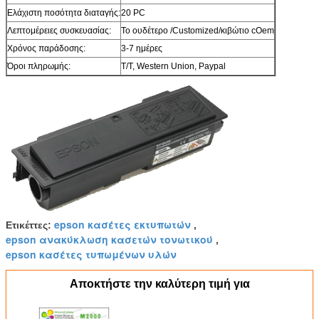
Ελάχιστη ποσότητα διαταγής:
20 PC
Λεπτομέρειες συσκευασίας:
Το ουδέτερο /Customized/κιβώτιο cOem
Χρόνος παράδοσης:
3-7 ημέρες
Όροι πληρωμής:
T/T, Western Union, Paypal
epson κασέτες εκτυπωτών
Ετικέττες:
,
epson ανακύκλωση κασετών τονωτικού
,
epson κασέτες τυπωμένων υλών
Αποκτήστε την καλύτερη τιμή για