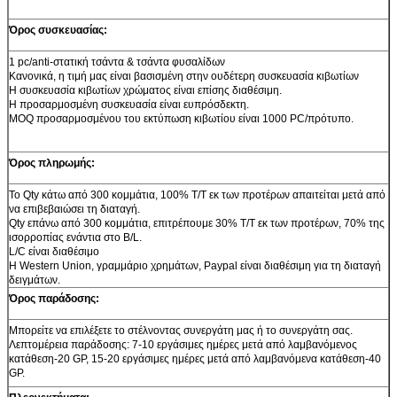
Όρος συσκευασίας:
1 pc/anti-στατική τσάντα & τσάντα φυσαλίδων
Κανονικά, η τιμή μας είναι βασισμένη στην ουδέτερη συσκευασία κιβωτίων
Η συσκευασία κιβωτίων χρώματος είναι επίσης διαθέσιμη.
Η προσαρμοσμένη συσκευασία είναι ευπρόσδεκτη.
MOQ προσαρμοσμένου του εκτύπωση κιβωτίου είναι 1000 PC/πρότυπο.
Όρος πληρωμής:
Το Qty κάτω από 300 κομμάτια, 100% T/T εκ των προτέρων απαιτείται μετά από
να επιβεβαιώσει τη διαταγή.
Qty επάνω από 300 κομμάτια, επιτρέπουμε 30% T/T εκ των προτέρων, 70% της
ισορροπίας ενάντια στο B/L.
L/C είναι διαθέσιμο
Η Western Union, γραμμάριο χρημάτων, Paypal είναι διαθέσιμη για τη διαταγή
δειγμάτων.
Όρος παράδοσης:
Μπορείτε να επιλέξετε το στέλνοντας συνεργάτη μας ή το συνεργάτη σας.
Λεπτομέρεια παράδοσης: 7-10 εργάσιμες ημέρες μετά από λαμβανόμενος
κατάθεση-20 GP, 15-20 εργάσιμες ημέρες μετά από λαμβανόμενα κατάθεση-40
GP.