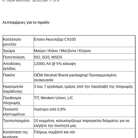
6: OEM Μοντέλο: S050198/ 7/ 5/ 6
Λεπτομέρειες για το προϊόν
Κατάλληλο
Επσον Ακουλαζερ C9100
μοντέλο
Χρώμα
Μαύρο / Κιάνο / Ματζέντα / Κίτρινο
Πιστοποίηση
ISO, SGS, MSDS
Αποδόσεις
12000, Α4 @ 5% κάλυψη
σελίδας
Πακέτο
OEM/ Neutral/ Brand packaging/ Προσαρμοσμένη
συσκευασία
Ημερομηνία
3 έως 7 εργάσιμες ημέρες από την παραλαβή της πληρωμής
παράδοσης
Προθεσμία
T/T, Western Union, L/C
πληρωμής
Ποσοστό
Λιγότερο από 0,8%
ελαττωμάτων
Τροποποιημένο
10 κομμάτια, καλωσορίζουμε παραγγελία δείγματος για να
ελέγξετε την ποιότητά μας
Κατάσταση της
Πλήρως συμβατό και νέο
φυσίγγας