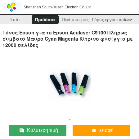
Shenzhen South-Yusen Electron Co.,Ltd
Σπίτι
Προϊόντα
Περίπου εμείς
Γύρος εργοστασίων
>>
Τόνος Epson για το Epson Aculaser C9100 Πλήρως
συμβατό Μαύρο Cyan Magenta Κίτρινο φυσίγγιο με
12000 σελίδες
Καλύτερη τιμή
επαφή