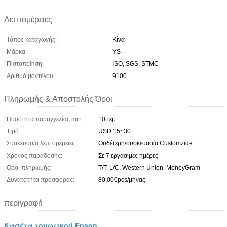
Λεπτομέρειες
Τόπος καταγωγής:
Κίνα
Μάρκα:
YS
Πιστοποίηση:
ISO, SGS, STMC
Αριθμό μοντέλου:
9100
Πληρωμής & Αποστολής Όροι
Ποσότητα παραγγελίας min:
10 τεμ
Τιμή:
USD 15~30
Συσκευασία λεπτομέρειες:
Ουδέτερη/συσκευασία Customzide
Χρόνος παράδοσης:
Σε 7 εργάσιμες ημέρες
Όροι πληρωμής:
T/T, L/C, Western Union, MoneyGram
Δυνατότητα προσφοράς:
80,000pcs/μήνας
περιγραφή
Κασέτα τονωτικού Epson