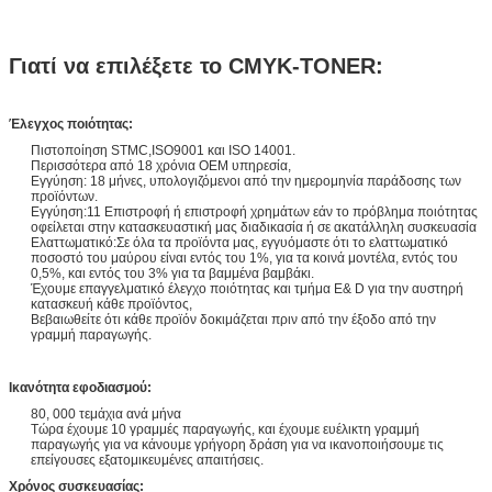
Γιατί να επιλέξετε το CMYK-TONER:
Έλεγχος ποιότητας:
Πιστοποίηση STMC,ISO9001 και ISO 14001.
Περισσότερα από 18 χρόνια OEM υπηρεσία,
Εγγύηση: 18 μήνες, υπολογιζόμενοι από την ημερομηνία παράδοσης των
προϊόντων.
Εγγύηση:11 Επιστροφή ή επιστροφή χρημάτων εάν το πρόβλημα ποιότητας
οφείλεται στην κατασκευαστική μας διαδικασία ή σε ακατάλληλη συσκευασία
Ελαττωματικό:Σε όλα τα προϊόντα μας, εγγυόμαστε ότι το ελαττωματικό
ποσοστό του μαύρου είναι εντός του 1%, για τα κοινά μοντέλα, εντός του
0,5%, και εντός του 3% για τα βαμμένα βαμβάκι.
Έχουμε επαγγελματικό έλεγχο ποιότητας και τμήμα Ε& D για την αυστηρή
κατασκευή κάθε προϊόντος,
Βεβαιωθείτε ότι κάθε προϊόν δοκιμάζεται πριν από την έξοδο από την
γραμμή παραγωγής.
Ικανότητα εφοδιασμού:
80, 000 τεμάχια ανά μήνα
Τώρα έχουμε 10 γραμμές παραγωγής, και έχουμε ευέλικτη γραμμή
παραγωγής για να κάνουμε γρήγορη δράση για να ικανοποιήσουμε τις
επείγουσες εξατομικευμένες απαιτήσεις.
Χρόνος συσκευασίας: