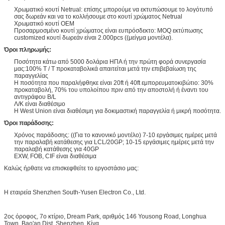
Χρωματικό κουτί Netrual: επίσης μπορούμε να εκτυπώσουμε το λογότυπό
σας δωρεάν και να το κολλήσουμε στο κουτί χρώματος Netrual
Χρωματικό κουτί OEM
Προσαρμοσμένο κουτί χρώματος είναι ευπρόσδεκτο: MOQ εκτύπωσης
customized κουτί δωρεάν είναι 2.000pcs ((μείγμα μοντέλα).
Όροι πληρωμής:
Ποσότητα κάτω από 5000 δολάρια ΗΠΑ ή την πρώτη φορά συνεργασία
μας:100% T / T προκαταβολικά απαιτείται μετά την επιβεβαίωση της
παραγγελίας
Η ποσότητα που παραλήφθηκε είναι 20ft ή 40ft εμπορευματοκιβώτιο: 30%
προκαταβολή, 70% του υπολοίπου πριν από την αποστολή ή έναντι του
αντιγράφου B/L
Λ/Κ είναι διαθέσιμο
Η West Union είναι διαθέσιμη για δοκιμαστική παραγγελία ή μικρή ποσότητα.
Όροι παράδοσης:
Χρόνος παράδοσης: ((Για το κανονικό μοντέλο) 7-10 εργάσιμες ημέρες μετά
την παραλαβή κατάθεσης για LCL/20GP; 10-15 εργάσιμες ημέρες μετά την
παραλαβή κατάθεσης για 40GP
EXW, FOB, CIF είναι διαθέσιμα
Καλώς ήρθατε να επισκεφθείτε το εργοστάσιο μας:
Η εταιρεία Shenzhen South-Yusen Electron Co., Ltd.
2ος όροφος, 7ο κτίριο, Dream Park, αριθμός 146 Yousong Road, Longhua
Town, Bao'an Dist, Shenzhen, Κίνα